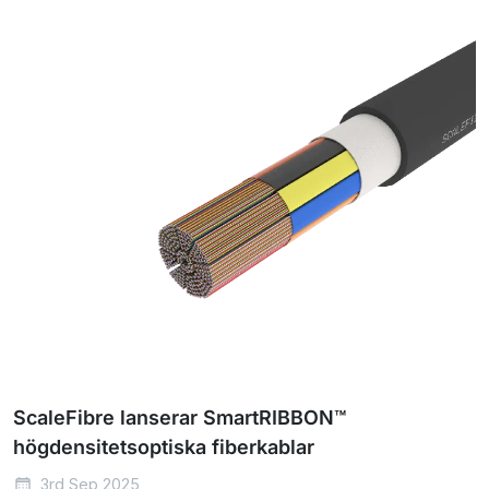
ScaleFibre lanserar SmartRIBBON™
högdensitetsoptiska fiberkablar
3rd Sep 2025