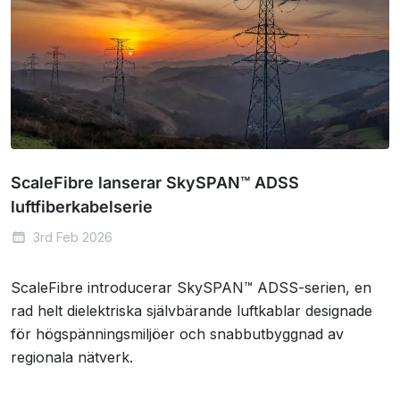
ScaleFibre lanserar SkySPAN™ ADSS
luftfiberkabelserie
3rd Feb 2026
ScaleFibre introducerar SkySPAN™ ADSS-serien, en
rad helt dielektriska självbärande luftkablar designade
för högspänningsmiljöer och snabbutbyggnad av
regionala nätverk.