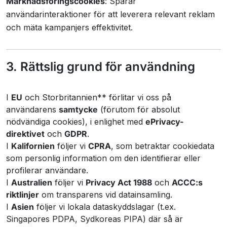
Marknadsföringscookies
: Spårar
användarinteraktioner för att leverera relevant reklam
och mäta kampanjers effektivitet.
3. Rättslig grund för användning
I
EU
och Storbritannien** förlitar vi oss på
användarens
samtycke
(förutom för absolut
nödvändiga cookies), i enlighet med
ePrivacy-
direktivet
och
GDPR
.
I
Kalifornien
följer vi
CPRA
, som betraktar cookiedata
som personlig information om den identifierar eller
profilerar användare.
I
Australien
följer vi
Privacy Act 1988
och
ACCC:s
riktlinjer
om transparens vid datainsamling.
I
Asien
följer vi lokala dataskyddslagar (t.ex.
Singapores PDPA, Sydkoreas PIPA) där så är