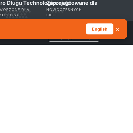
ro Długu Technologicznego
Zaprojektowane dla
WORZONE DLA
NOWOCZESNYCH
KU 2026+
SIECI
×
Akceptuj wszystkie pliki cookie
English
Zarządzaj preferencjami
bscribe
to Our Newsletter:
ail
Subscribe
Śledź nas
Subskrybuj
na LinkedIn
kanały RSS