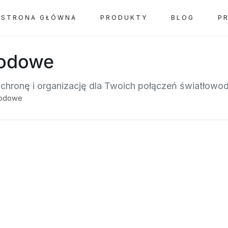
STRONA GŁÓWNA
PRODUKTY
BLOG
P
wodowe
hronę i organizację dla Twoich połączeń światłowo
wodowe