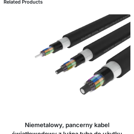
Related Products
Niemetalowy, pancerny kabel
światłowodowy z luźną tubą do użytku