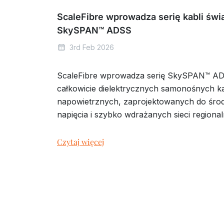
ScaleFibre wprowadza serię kabli św
SkySPAN™ ADSS
3rd Feb 2026
ScaleFibre wprowadza serię SkySPAN™ A
całkowicie dielektrycznych samonośnych ka
napowietrznych, zaprojektowanych do śro
napięcia i szybko wdrażanych sieci regiona
Czytaj więcej