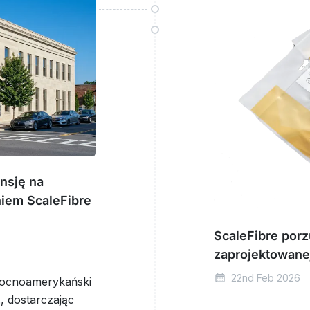
nsję na
iem ScaleFibre
ScaleFibre por
zaprojektowane
22nd Feb 2026
łnocnoamerykański
, dostarczając