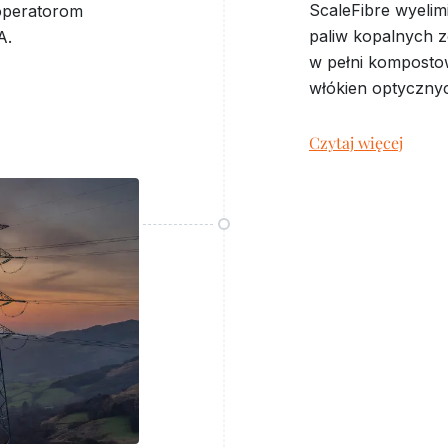
ScaleFibre wyelim
operatorom
paliw kopalnych 
A.
w pełni kompostow
włókien optyczny
Czytaj więcej