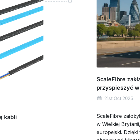
ScaleFibre zakł
przyspieszyć w
21st Oct 2025
ScaleFibre założy
 kabli
w Wielkiej Brytani
europejski. Dzięk