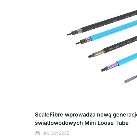
ScaleFibre wprowadza nową generację
światłowodowych Mini Loose Tube
3rd Oct 2025