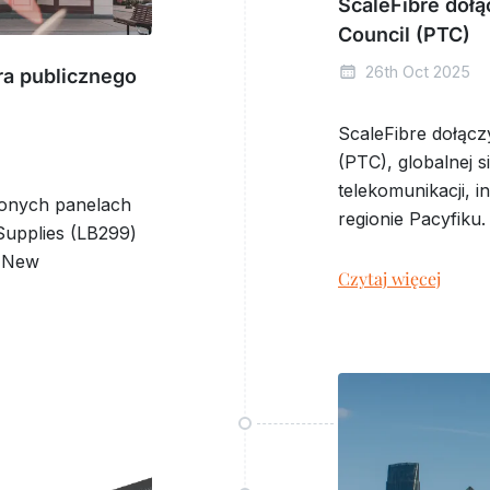
ScaleFibre dołą
Council (PTC)
26th Oct 2025
ra publicznego
ScaleFibre dołącz
(PTC), globalnej s
telekomunikacji, 
zonych panelach
regionie Pacyfiku.
 Supplies (LB299)
d New
Czytaj więcej