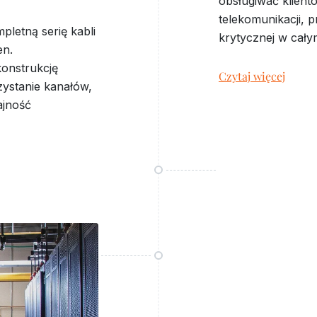
obsługiwać klien
telekomunikacji, p
letną serię kabli
krytycznej w całym
en.
onstrukcję
Czytaj więcej
zystanie kanałów,
ajność