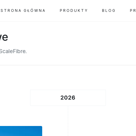
STRONA GŁÓWNA
PRODUKTY
BLOG
P
we
ScaleFibre.
2026