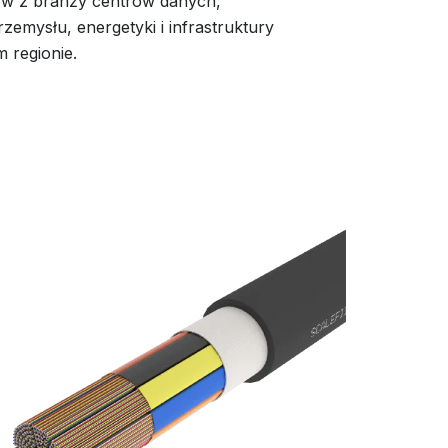
tów z branży centrów danych,
rzemysłu, energetyki i infrastruktury
 regionie.