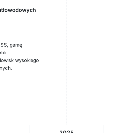
iatłowodowych
DSS, gamę
bli
dowisk wysokiego
lnych.
2025