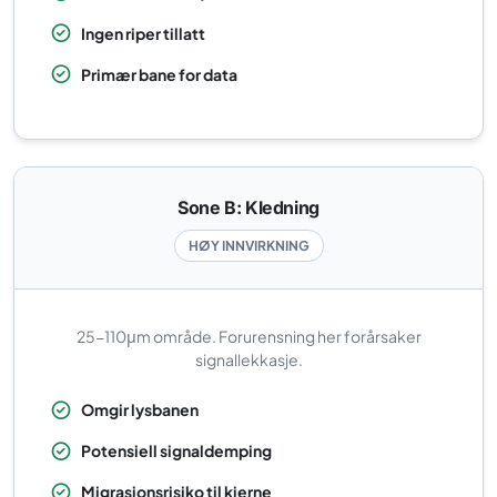
Ingen riper tillatt
Primær bane for data
Sone B: Kledning
HØY INNVIRKNING
25-110μm område. Forurensning her forårsaker
signallekkasje.
Omgir lysbanen
Potensiell signaldemping
Migrasjonsrisiko til kjerne