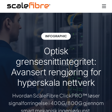
INFOGRAPHIC
Optisk
grensesnittintegritet:
Avansert rengjøring for
hyperskala nettverk
Hvordan ScaleFibre ClickPRO™ løser
signalforringelse i 400G/800G gjennom
smart mekanisk ingeniørkunst.