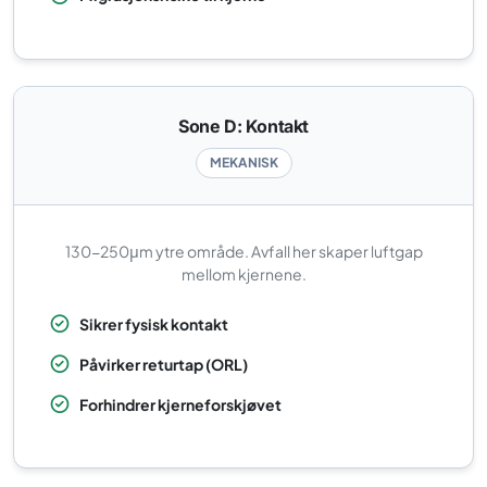
Sone D: Kontakt
MEKANISK
130-250μm ytre område. Avfall her skaper luftgap
mellom kjernene.
Sikrer fysisk kontakt
Påvirker returtap (ORL)
Forhindrer kjerneforskjøvet