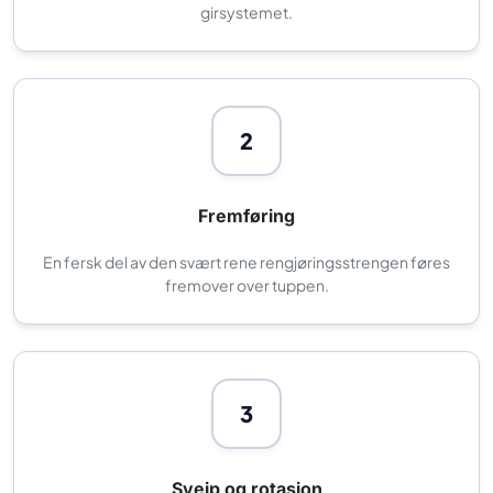
girsystemet.
2
Fremføring
En fersk del av den svært rene rengjøringsstrengen føres
fremover over tuppen.
3
Sveip og rotasjon