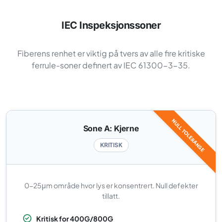
IEC Inspeksjonssoner
Fiberens renhet er viktig på tvers av alle fire kritiske
ferrule-soner definert av IEC 61300-3-35.
NULL TOLERANSE
Sone A: Kjerne
KRITISK
0-25μm område hvor lys er konsentrert. Null defekter
tillatt.
Kritisk for 400G/800G