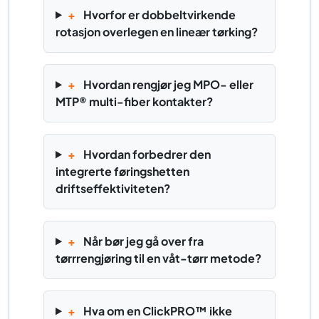
+
Hvorfor er dobbeltvirkende
rotasjon overlegen en lineær tørking?
+
Hvordan rengjør jeg MPO- eller
MTP® multi-fiber kontakter?
+
Hvordan forbedrer den
integrerte føringshetten
driftseffektiviteten?
+
Når bør jeg gå over fra
tørrrengjøring til en våt-tørr metode?
+
Hva om en ClickPRO™ ikke