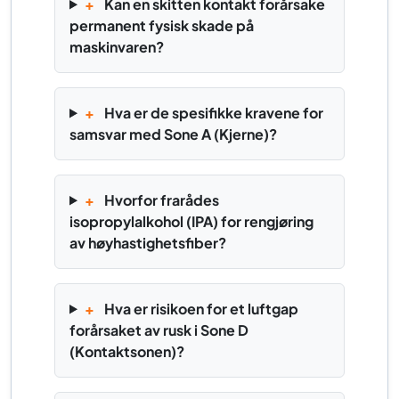
+
Kan en skitten kontakt forårsake
permanent fysisk skade på
maskinvaren?
+
Hva er de spesifikke kravene for
samsvar med Sone A (Kjerne)?
+
Hvorfor frarådes
isopropylalkohol (IPA) for rengjøring
av høyhastighetsfiber?
+
Hva er risikoen for et luftgap
forårsaket av rusk i Sone D
(Kontaktsonen)?