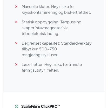
✕
Manuelle kluter: Høy risiko for
krysskontaminering og brukertretthet.
✕
Statisk oppbygging: Tørrpussing
skaper ‘støvmagneter’ via
triboelektrisk lading.
✕
Begrenset kapasitet: Standardverktøy
tilbyr kun 500-750
rengjøringssykluser.
✕
Løse hetter: Høy risiko for å miste
føringsutstyr i felten.
ScaleFibre ClickPRO™