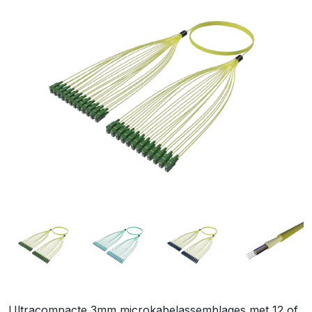
Ultracompacte 3mm microkabelassemblages met 12 of