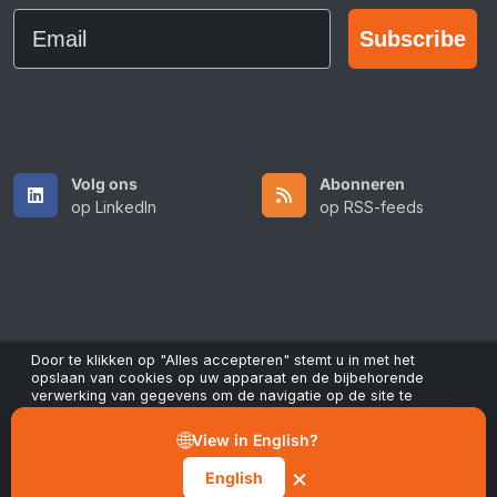
Email
Subscribe
Volg ons
Abonneren
op LinkedIn
op RSS-feeds
Door te klikken op "Alles accepteren" stemt u in met het
opslaan van cookies op uw apparaat en de bijbehorende
verwerking van gegevens om de navigatie op de site te
Copyright © 2026 All Rights Reserved by ScaleFibre UK Ltd.
verbeteren, het gebruik van de site te analyseren en bij te
Algemene voorwaarden
/
Privacybeleid
/
Handelsmerken
dragen aan onze marketing- en prestatie-inspanningen. U kunt
🌐
View in English?
uw toestemming op elk moment intrekken via de knop
sales@scalefibre.com
"Voorkeuren beheren" in onze cookieverklaring.
×
English