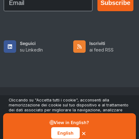
Subscribe
Seguici
Iscriviti
su LinkedIn
ai feed RSS
Cliccando su "Accetta tutti i cookie", acconsenti alla
Copyright © 2026 All Rights Reserved by ScaleFibre UK Ltd.
memorizzazione dei cookie sul tuo dispositivo e al trattamento
dei dati associato per migliorare la navigazione, analizzare
Termini e condizioni
/
Informativa sulla privacy
/
l’uso del sito e contribuire ai nostri sforzi di marketing e
Marchi registrati
performance. Puoi revocare il consenso in qualsiasi momento
🌐
View in English?
tramite il pulsante "Gestisci preferenze" nel nostro Avviso sui
sales@scalefibre.com
cookie.
×
English