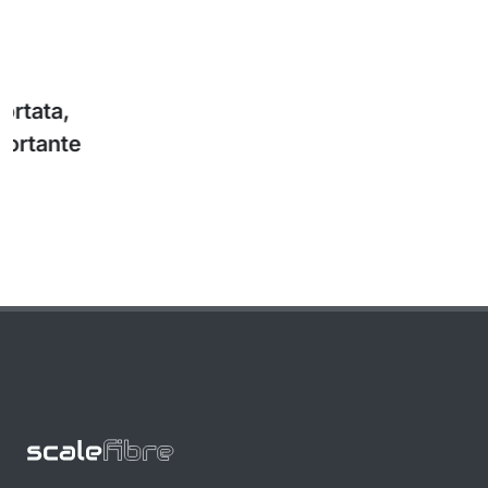
Cavo ottico autoportante interamente
dielettrico (ADSS) SkySPAN™ a lunga
portata