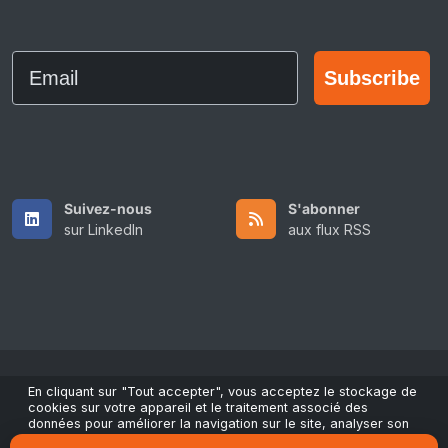
Email
Subscribe
Suivez-nous
S'abonner
sur LinkedIn
aux flux RSS
En cliquant sur "Tout accepter", vous acceptez le stockage de
Copyright © 2026 All Rights Reserved by ScaleFibre UK Ltd.
cookies sur votre appareil et le traitement associé des
données pour améliorer la navigation sur le site, analyser son
Conditions générales
/
Politique de confidentialité
/
utilisation et contribuer à nos actions marketing et de