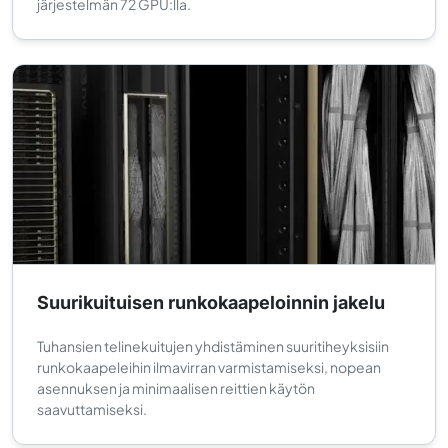
järjestelmän 72 GPU:lla.
Suurikuituisen runkokaapeloinnin jakelu
Tuhansien telinekuitujen yhdistäminen suuritiheyksisiin
runkokaapeleihin ilmavirran varmistamiseksi, nopean
asennuksen ja minimaalisen reittien käytön
saavuttamiseksi.