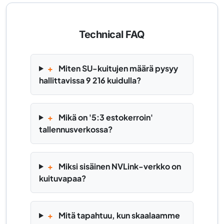
Technical FAQ
+
Miten SU-kuitujen määrä pysyy
hallittavissa 9 216 kuidulla?
+
Mikä on '5:3 estokerroin'
tallennusverkossa?
+
Miksi sisäinen NVLink-verkko on
kuituvapaa?
+
Mitä tapahtuu, kun skaalaamme