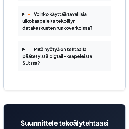
+
Voinko käyttää tavallisia
ulkokaapeleita tekoälyn
datakeskusten runkoverkoissa?
+
Mitä hyötyä on tehtaalla
päätetyistä pigtail-kaapeleista
SU:ssa?
Suunnittele tekoälytehtaasi