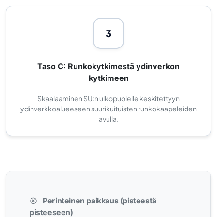
3
Taso C: Runkokytkimestä ydinverkon
kytkimeen
Skaalaaminen SU:n ulkopuolelle keskitettyyn
ydinverkkoalueeseen suurikuituisten runkokaapeleiden
avulla.
Perinteinen paikkaus (pisteestä
pisteeseen)