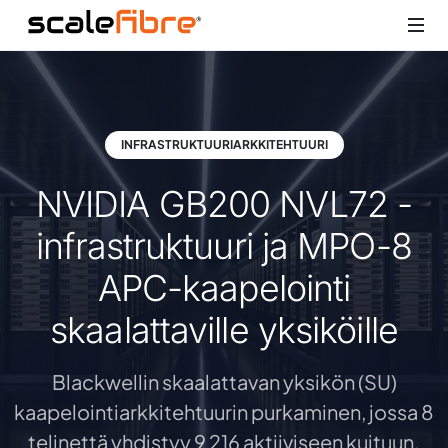
INFRASTRUKTUURIARKKITEHTUURI
NVIDIA GB200 NVL72 -
infrastruktuuri ja MPO-8
APC-kaapelointi
skaalattaville yksiköille
Blackwellin skaalattavan yksikön (SU)
kaapelointiarkkitehtuurin purkaminen, jossa 8
telinettä yhdistyy 9 216 aktiiviseen kuituun.