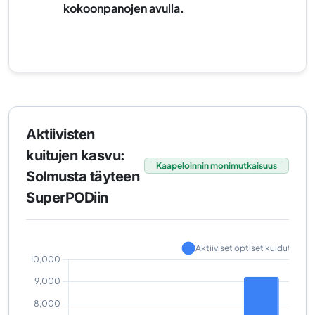
kokoonpanojen avulla.
Aktiivisten
kuitujen kasvu:
Kaapeloinnin monimutkaisuus
Solmusta täyteen
SuperPODiin