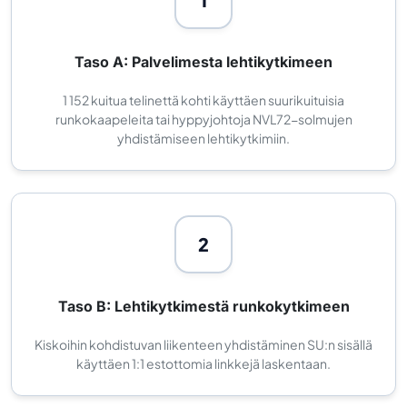
Taso A: Palvelimesta lehtikytkimeen
1 152 kuitua telinettä kohti käyttäen suurikuituisia
runkokaapeleita tai hyppyjohtoja NVL72-solmujen
yhdistämiseen lehtikytkimiin.
2
Taso B: Lehtikytkimestä runkokytkimeen
Kiskoihin kohdistuvan liikenteen yhdistäminen SU:n sisällä
käyttäen 1:1 estottomia linkkejä laskentaan.