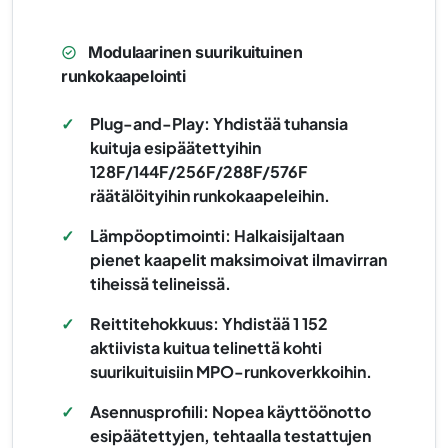
Modulaarinen suurikuituinen
runkokaapelointi
✓
Plug-and-Play: Yhdistää tuhansia
kuituja esipäätettyihin
128F/144F/256F/288F/576F
räätälöityihin runkokaapeleihin.
✓
Lämpöoptimointi: Halkaisijaltaan
pienet kaapelit maksimoivat ilmavirran
tiheissä telineissä.
✓
Reittitehokkuus: Yhdistää 1 152
aktiivista kuitua telinettä kohti
suurikuituisiin MPO-runkoverkkoihin.
✓
Asennusprofiili: Nopea käyttöönotto
esipäätettyjen, tehtaalla testattujen