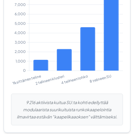
9 216 aktiivista kuitua SU:ta kohti edellyttää
modulaarista suurikuituista runkokaapelointia
ilmavirtaa estävän "kaapelikaaoksen" välttämiseksi.