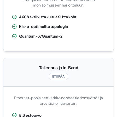
monisolmuiseen harjoitteluun.
4 608 aktiivista kuitua SU:ta kohti
Kisko-optimoiitu topologia
Quantum-3/Quantum-2
Tallennus ja In-Band
ETUPÄÄ
Ethernet-pohjainen verkko nopeaa tiedonsyöttöä ja
provisionointia varten.
5:3 estoarvo