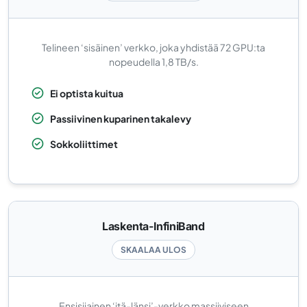
Telineen ‘sisäinen’ verkko, joka yhdistää 72 GPU:ta
nopeudella 1,8 TB/s.
Ei optista kuitua
Passiivinen kuparinen takalevy
Sokkoliittimet
Laskenta-InfiniBand
SKAALAA ULOS
Ensisijainen ‘itä-länsi’-verkko massiiviseen