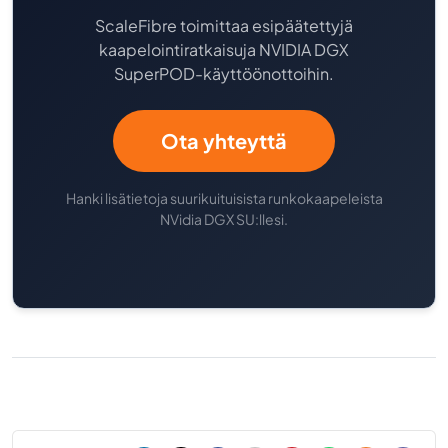
ScaleFibre toimittaa esipäätettyjä
kaapelointiratkaisuja NVIDIA DGX
SuperPOD-käyttöönottoihin.
Ota yhteyttä
Hanki lisätietoja suurikuituisista runkokaapeleista
NVidia DGX SU:llesi.