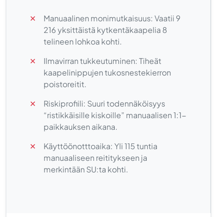
✕
Manuaalinen monimutkaisuus: Vaatii 9
216 yksittäistä kytkentäkaapelia 8
telineen lohkoa kohti.
✕
Ilmavirran tukkeutuminen: Tiheät
kaapelinippujen tukosnestekierron
poistoreitit.
✕
Riskiprofiili: Suuri todennäköisyys
“ristikkäisille kiskoille” manuaalisen 1:1-
paikkauksen aikana.
✕
Käyttöönotttoaika: Yli 115 tuntia
manuaaliseen reititykseen ja
merkintään SU:ta kohti.