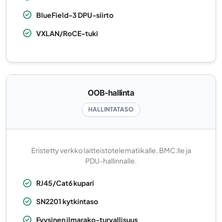
BlueField-3 DPU-siirto
VXLAN/RoCE-tuki
OOB-hallinta
HALLINTATASO
Eristetty verkko laitteistotelematiikalle, BMC:lle ja
PDU-hallinnalle.
RJ45/Cat6 kupari
SN2201 kytkintaso
Fyysinen ilmarako-turvallisuus