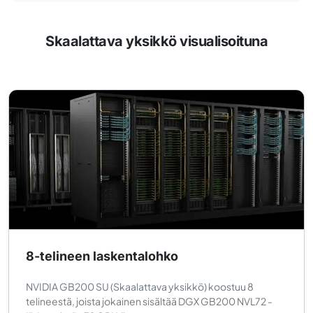
Skaalattava yksikkö visualisoituna
8-telineen laskentalohko
NVIDIA GB200 SU (Skaalattava yksikkö) koostuu 8
telineestä, joista jokainen sisältää DGX GB200 NVL72 -