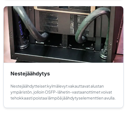
Nestejäähdytys
Nestejäähdytteiset kylmälevyt vakauttavat alustan
ympäristön, jolloin OSFP-lähetin-vastaanottimet voivat
tehokkaasti poistaa lämpöä jäähdytyselementtien avulla.