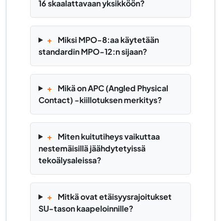
16 skaalattavaan yksikköön?
+
Miksi MPO-8:aa käytetään
standardin MPO-12:n sijaan?
+
Mikä on APC (Angled Physical
Contact) -kiillotuksen merkitys?
+
Miten kuitutiheys vaikuttaa
nestemäisillä jäähdytetyissä
tekoälysaleissa?
+
Mitkä ovat etäisyysrajoitukset
SU-tason kaapeloinnille?