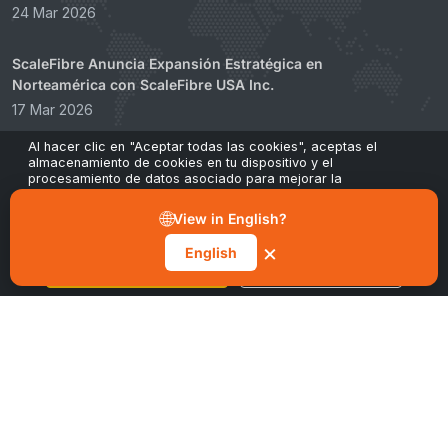
24 Mar 2026
ScaleFibre Anuncia Expansión Estratégica en
Norteamérica con ScaleFibre USA Inc.
17 Mar 2026
Al hacer clic en "Aceptar todas las cookies", aceptas el
ScaleFibre Abandona los Envases de Plástico por una
almacenamiento de cookies en tu dispositivo y el
procesamiento de datos asociado para mejorar la
Alternativa Diseñada y Sostenible
navegación, analizar el uso del sitio y contribuir a nuestros
20 Feb 2026
esfuerzos de marketing y rendimiento. Puedes retirar tu
🌐
View in English?
consentimiento en cualquier momento a través del botón
"Gestionar preferencias" en nuestro aviso de cookies.
×
English
Aceptar todas las cookies
Gestionar preferencias
Cero Legacy
CONSTRUIDO PARA 2026+
Diseñado para
REDES MODERNAS