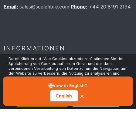
Email:
sales@scalefibre.com
Phone:
+44 20 8191 2194
INFORMATIONEN
Durch Klicken auf "Alle Cookies akzeptieren" stimmen Sie der
Speicherung von Cookies auf Ihrem Gerät und der damit
verbundenen Verarbeitung von Daten zu, um die Navigation auf
Datenschutzrichtlinie
der Website zu verbessern, die Nutzung zu analysieren und
unsere Marketing- und Performance-Maßnahmen zu
Cookie-Richtlinie
unterstützen. Sie können Ihre Einwilligung jederzeit über die
🌐
View in English?
Schaltfläche "Präferenzen verwalten" in unserer Cookie-
Allgemeine Geschäftsbedingungen
Mitteilung widerrufen.
×
English
Nachhaltigkeit
Alle Cookies akzeptieren
Präferenzen verwalten