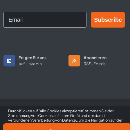
Email
Subscribe
Folgen Sie uns
Abonnieren
auf LinkedIn
RSS-Feeds
Durch Klicken auf "Alle Cookies akzeptieren" stimmen Sie der
Copyright © 2026 All Rights Reserved by ScaleFibre UK Ltd.
Speicherung von Cookies auf Ihrem Gerät und der damit
verbundenen Verarbeitung von Daten zu, um die Navigation auf der
Allgemeine Geschäftsbedingungen
/
Datenschutzrichtlinie
/
Website zu verbessern, die Nutzung zu analysieren und unsere
Warenzeichen
Marketing- und Performance-Maßnahmen zu unterstützen. Sie