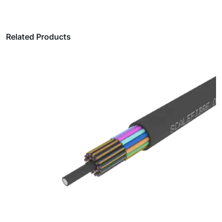
Related Products
Ikke-metallisk armeret løst rør udendørs
fiberkabel