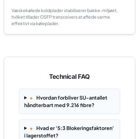
Væskekølede koldplader stabiliserer bakke-miljøet,
hvilket tillader OSFP transceivers at aflede varme
effektivt via køleplader.
Technical FAQ
+
Hvordan forbliver SU-antallet
håndterbart med 9.216 fibre?
+
Hvad er '5:3 Blokeringsfaktoren'
i lagerstoffet?