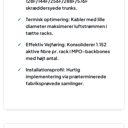
128F/144F/256F/288F/576F
skræddersyede trunks.
✓
Termisk optimering: Kabler med lille
diameter maksimerer luftstrømmen i
tætte racks.
✓
Effektiv Vejføring: Konsoliderer 1.152
aktive fibre pr. rack i MPO-backbones
med højt antal.
✓
Installationsprofil: Hurtig
implementering via præterminerede
fabriksprøvede samlinger.