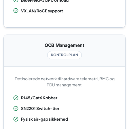
VXLAN/RoCE support
OOB Management
KONTROLPLAN
Det isolerede netværk til hardware telemetri, BMC og
PDU management.
RJ45/Cat6 Kobber
SN2201 Switch-tier
Fysisk air-gap sikkerhed