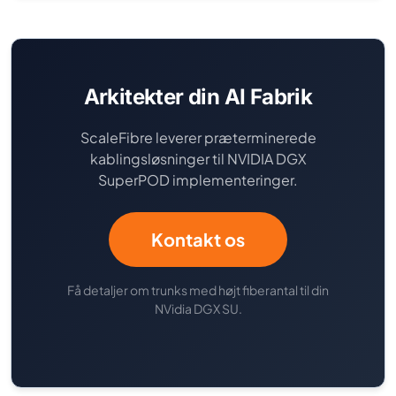
Arkitekter din AI Fabrik
ScaleFibre leverer præterminerede
kablingsløsninger til NVIDIA DGX
SuperPOD implementeringer.
Kontakt os
Få detaljer om trunks med højt fiberantal til din
NVidia DGX SU.