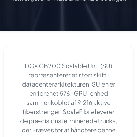
DGX GB200 Scalable Unit (SU)
repræsenterer et stort skift i
datacenterarkitekturen. SU’en er
en forenet 576-GPU-enhed
sammenkoblet af 9.216 aktive
fiberstrenger. ScaleFibre leverer
de præcisionsterminerede trunks,
der kræves for at håndtere denne