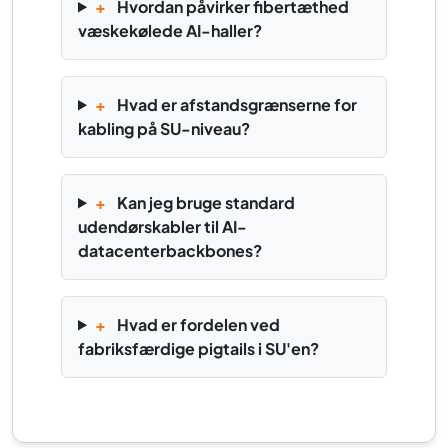
+
Hvordan påvirker fibertæthed
væskekølede AI-haller?
+
Hvad er afstandsgrænserne for
kabling på SU-niveau?
+
Kan jeg bruge standard
udendørskabler til AI-
datacenterbackbones?
+
Hvad er fordelen ved
fabriksfærdige pigtails i SU'en?