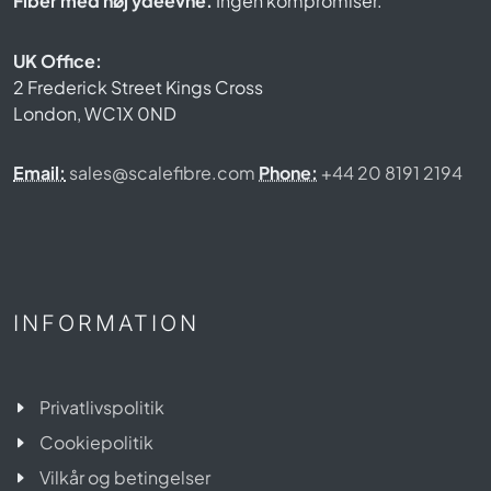
Fiber med høj ydeevne.
Ingen kompromiser.
UK Office:
2 Frederick Street Kings Cross
London, WC1X 0ND
Email:
sales@scalefibre.com
Phone:
+44 20 8191 2194
INFORMATION
Privatlivspolitik
Cookiepolitik
Vilkår og betingelser