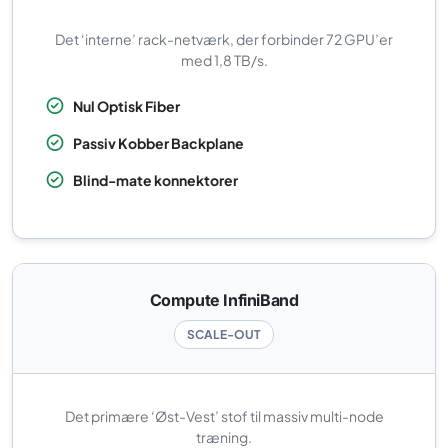
Det ‘interne’ rack-netværk, der forbinder 72 GPU’er
med 1,8 TB/s.
Nul Optisk Fiber
Passiv Kobber Backplane
Blind-mate konnektorer
Compute InfiniBand
SCALE-OUT
Det primære ‘Øst-Vest’ stof til massiv multi-node
træning.