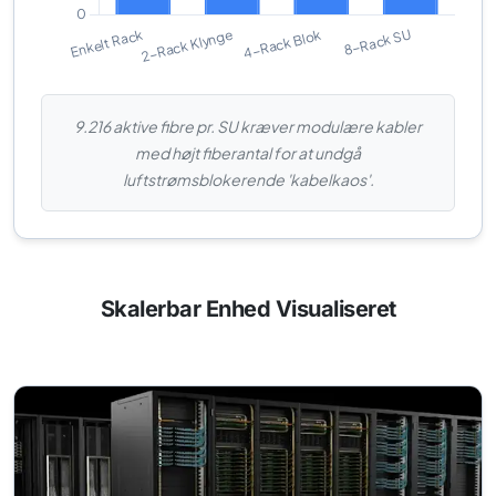
9.216 aktive fibre pr. SU kræver modulære kabler
med højt fiberantal for at undgå
luftstrømsblokerende 'kabelkaos'.
Skalerbar Enhed Visualiseret