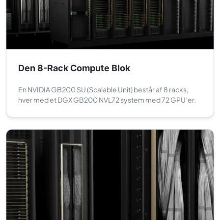
Den 8-Rack Compute Blok
En NVIDIA GB200 SU (Scalable Unit) består af 8 racks,
hver med et DGX GB200 NVL72 system med 72 GPU’er.